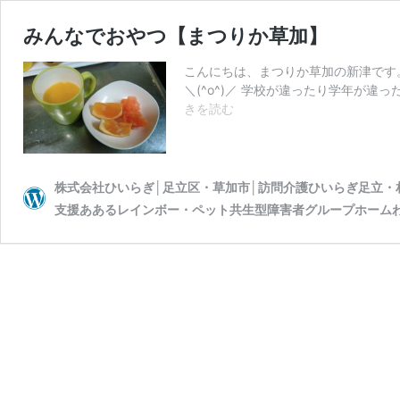
みんなでおやつ【まつりか草加】
こんにちは、まつりか草加の新津です。
＼(^o^)／ 学校が違ったり学年が
み
きを読む
ん
な
で
お
株式会社ひいらぎ│足立区・草加市│訪問介護ひいらぎ足立
や
支援ああるレインボー・ペット共生型障害者グループホーム
つ
【ま
つ
り
か
草
加】