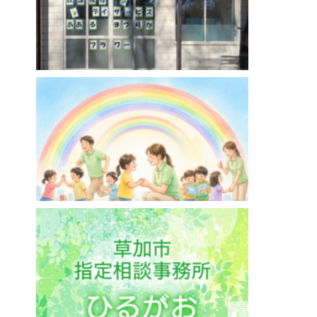
埼玉県草加市
ああるまつりかフラワー【放課後等デイサービ
ス】
ああるレインボーDuo谷塚駅前教室【児童発達
支援】