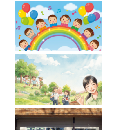
ひいらぎ足立【訪問介護・居宅介護】
ああるまつりかレインボー【児童発達支援】
ああるまつりか草加【放課後等デイサービス】