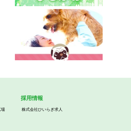
ひるがお【相談支援】
わおん草加西町・草加小山・草加北谷【ペット
共生型グループホーム】
採用情報
広場
株式会社ひいらぎ求人