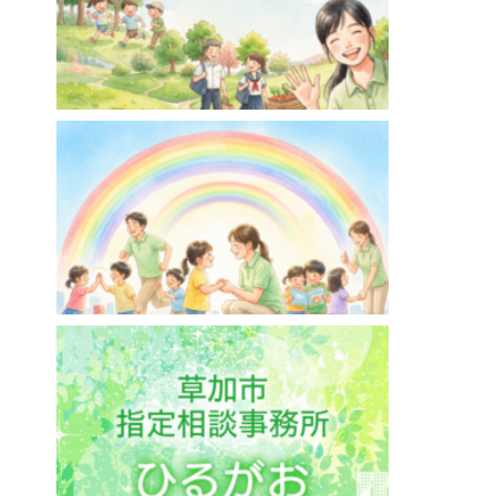
ああるまつりか草加【放課後等デイサービス】
埼玉県草加市
ああるレインボーDuo谷塚駅前教室【児童発達
支援】