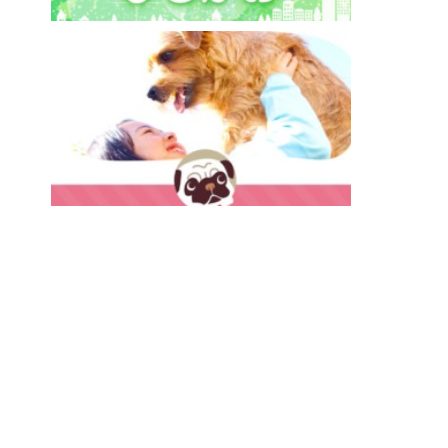
ひるがお【相談支援】
わおん草加西町・草加小山・草加北谷【ペット
共生型グループホーム】