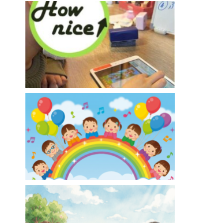
ひいらぎ足立【訪問介護・居宅介護】
How nice（ハウ ナイス）!【放課後等デイサー
ビス】
ああるまつりかレインボー【児童発達支援】