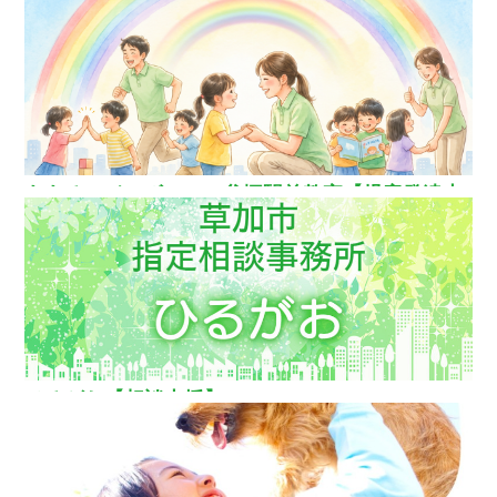
ス】
ああるレインボーDuo谷塚駅前教室【児童発達支
援】
ひるがお【相談支援】