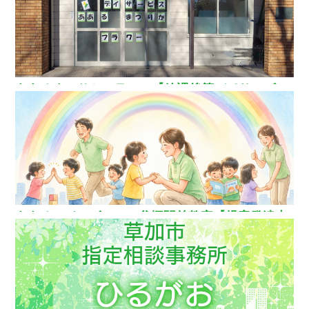
ああるまつりかフラワー【放課後等デイサービ
ス】
ああるレインボーDuo谷塚駅前教室【児童発達支
援】