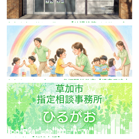
ああるまつりかフラワー【放課後等デイサービ
ス】
ああるレインボーDuo谷塚駅前教室【児童発達支
援】