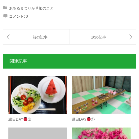
ああるまつりか草加のこと
コメント:
0
関連記事
縁日DAY
③
縁日DAY
①