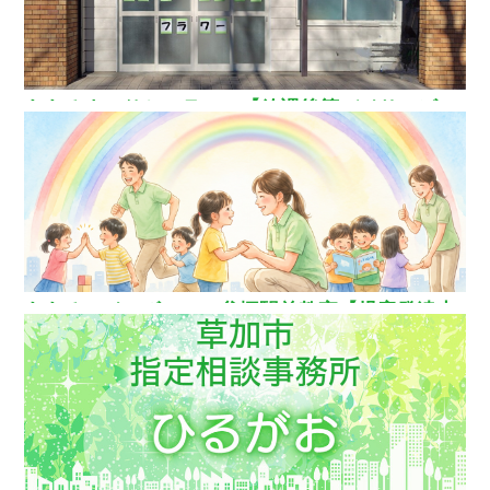
ああるまつりかフラワー【放課後等デイサービ
ス】
ああるレインボーDuo谷塚駅前教室【児童発達支
援】