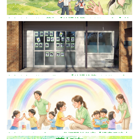
ああるまつりか草加【放課後等デイサービス】埼
玉県草加市
ああるまつりかフラワー【放課後等デイサービ
ス】
ああるレインボーDuo谷塚駅前教室【児童発達支