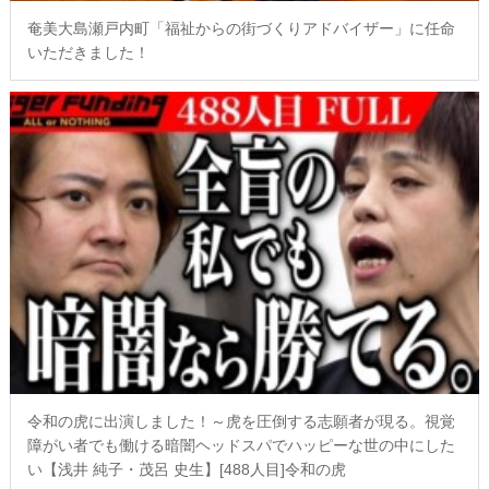
奄美大島瀬戸内町「福祉からの街づくりアドバイザー」に任命
いただきました！
令和の虎に出演しました！～虎を圧倒する志願者が現る。視覚
障がい者でも働ける暗闇ヘッドスパでハッピーな世の中にした
い【浅井 純子・茂呂 史生】[488人目]令和の虎