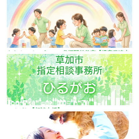
ス】
ああるレインボーDuo谷塚駅前教室【児童発達支
援】
ひるがお【相談支援】