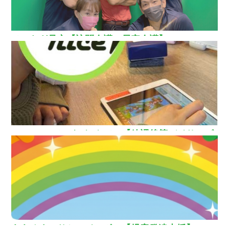
ひいらぎ足立【訪問介護・居宅介護】
How nice（ハウ ナイス）!【放課後等デイサービ
ス】
ああるまつりかレインボー【児童発達支援】