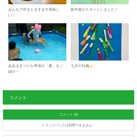
みんなで作るとますます美味し
新年度がスタートしました！
い！
ああるまつりか草加の「夏」をご
七夕の日
紹介～
コメント
コメント (0)
トラックバックは利用できません。