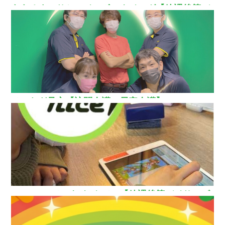
ああるまつりかレインボーウイング【放課後等デ
イサービス】
ひいらぎ足立【訪問介護・居宅介護】
How nice（ハウ ナイス）!【放課後等デイサービ
ス】