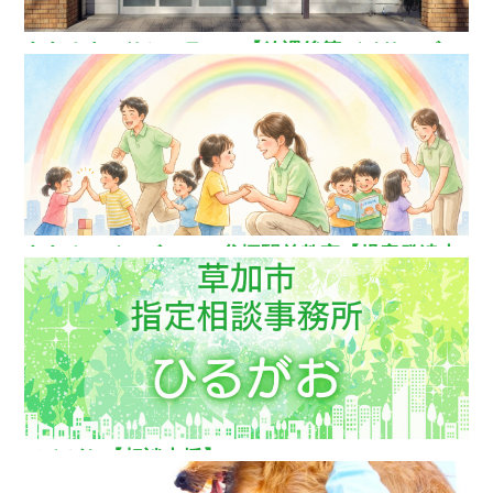
ああるまつりかフラワー【放課後等デイサービ
ス】
ああるレインボーDuo谷塚駅前教室【児童発達支
援】
ひるがお【相談支援】