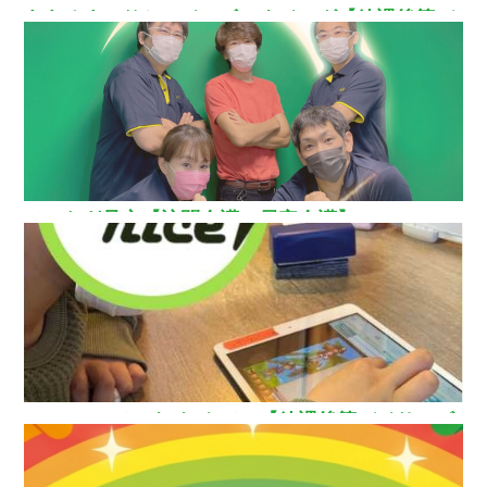
ああるまつりかレインボーウイング【放課後等デ
イサービス】
ひいらぎ足立【訪問介護・居宅介護】
How nice（ハウ ナイス）!【放課後等デイサービ
ス】