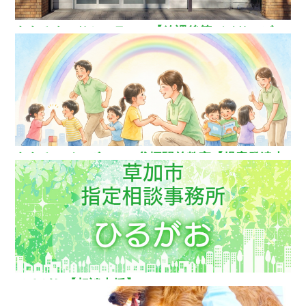
ああるまつりかフラワー【放課後等デイサービ
ス】
ああるレインボーDuo谷塚駅前教室【児童発達支
援】
ひるがお【相談支援】