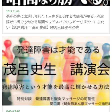
2023.11.07
令和の虎に出演しました！～虎を圧倒する志願者が現る。視覚
障がい者でも働ける暗闇ヘッドスパでハッピーな世の中にした
い【浅井 純子・茂呂 史生】[488人目]令和の虎
2023.09.12