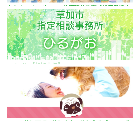
ああるレインボーDuo谷塚駅前教室【児童発達支
援】
ひるがお【相談支援】
わおん草加西町・草加小山・草加北谷【ペット共
生型グループホーム】