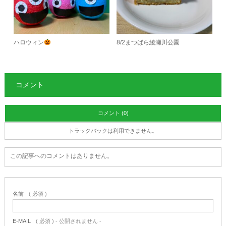
ハロウィン
8/2まつばら綾瀬川公園
コメント
コメント (0)
トラックバックは利用できません。
この記事へのコメントはありません。
名前
( 必須 )
E-MAIL
( 必須 ) - 公開されません -