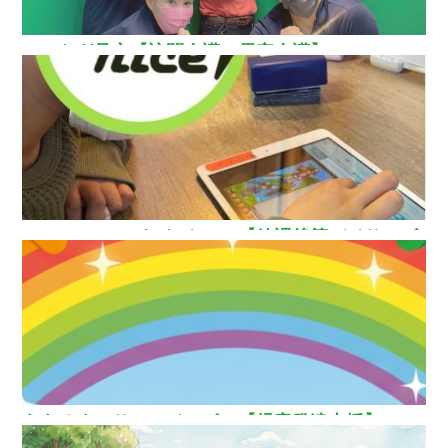
ひいらぎ足立【訪問介護・居宅介護】
How nice（ハウ ナイス）!【放課後等デイサービ
ス】
ああるまつりかレインボー【児童発達支援】