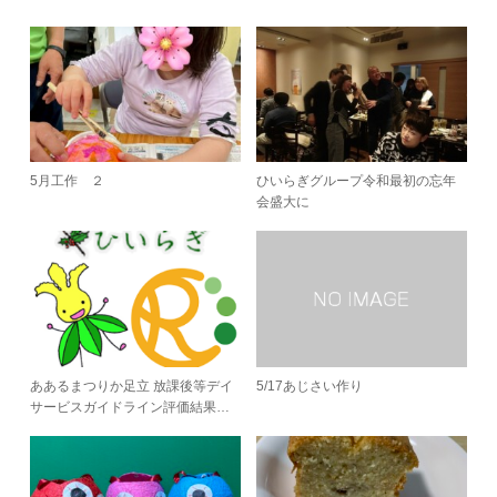
5月工作 ２
ひいらぎグループ令和最初の忘年
会盛大に
ああるまつりか足立 放課後等デイ
5/17あじさい作り
サービスガイドライン評価結果…