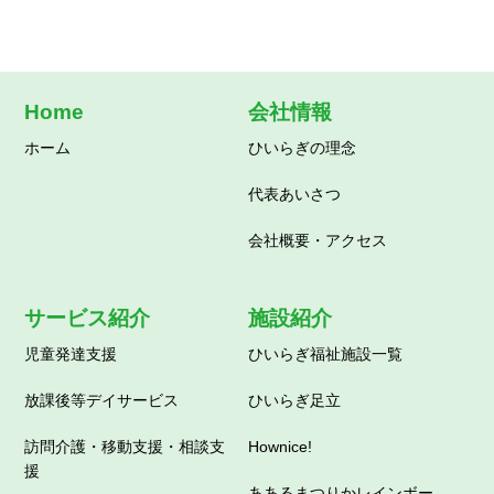
わおん草加西町・草加小山・草加北谷【ペット共
生型グループホーム】
Home
会社情報
ホーム
ひいらぎの理念
代表あいさつ
会社概要・アクセス
サービス紹介
施設紹介
児童発達支援
ひいらぎ福祉施設一覧
放課後等デイサービス
ひいらぎ足立
訪問介護・移動支援・相談支
Hownice!
援
ああるまつりかレインボー