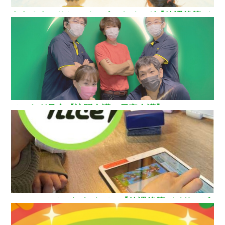
ああるまつりかレインボーウイング【放課後等デ
イサービス】
ひいらぎ足立【訪問介護・居宅介護】
How nice（ハウ ナイス）!【放課後等デイサービ
ス】