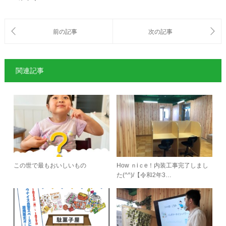
関連記事
この世で最もおいしいもの
How ｎiｃe！内装工事完了しまし
た(^^)/【令和2年3…