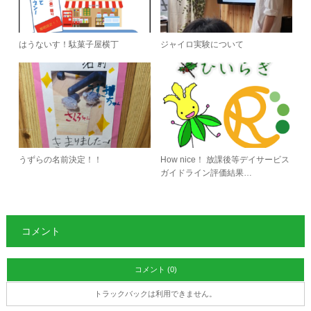
はうないす！駄菓子屋横丁
ジャイロ実験について
うずらの名前決定！！
How nice！ 放課後等デイサービス
ガイドライン評価結果…
コメント
コメント (0)
トラックバックは利用できません。