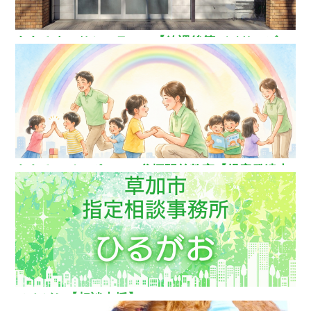
ああるまつりかフラワー【放課後等デイサービ
ス】
ああるレインボーDuo谷塚駅前教室【児童発達支
援】
ひるがお【相談支援】