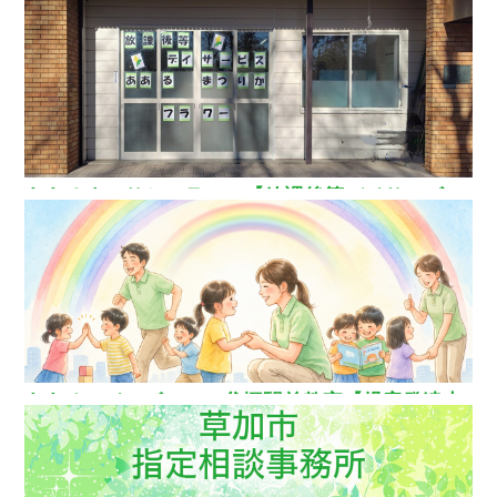
玉県草加市
ああるまつりかフラワー【放課後等デイサービ
ス】
ああるレインボーDuo谷塚駅前教室【児童発達支
援】