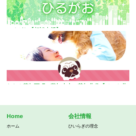
ひるがお【相談支援】
わおん草加西町・草加小山・草加北谷【ペット共
生型グループホーム】
Home
会社情報
ホーム
ひいらぎの理念