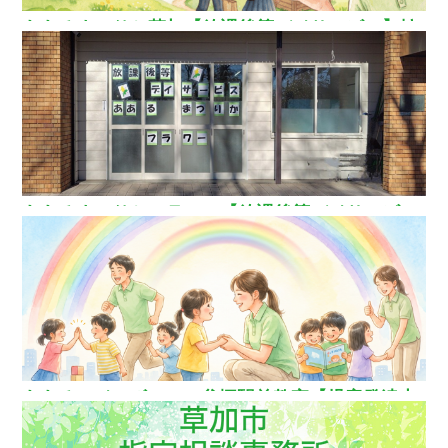
ああるまつりか草加【放課後等デイサービス】埼
玉県草加市
ああるまつりかフラワー【放課後等デイサービ
ス】
ああるレインボーDuo谷塚駅前教室【児童発達支
援】