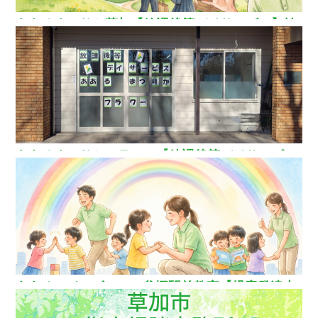
ああるまつりか草加【放課後等デイサービス】埼
玉県草加市
ああるまつりかフラワー【放課後等デイサービ
ス】
ああるレインボーDuo谷塚駅前教室【児童発達支
援】