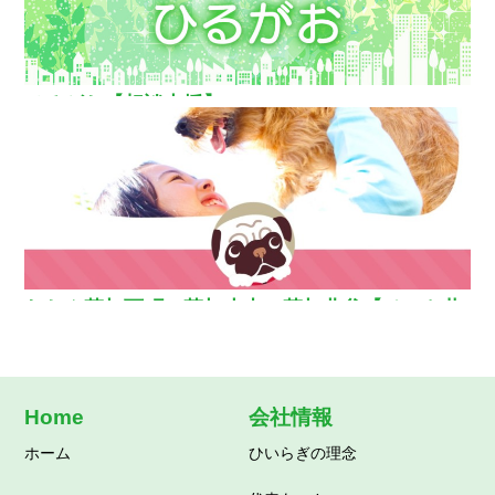
ひるがお【相談支援】
わおん草加西町・草加小山・草加北谷【ペット共
生型グループホーム】
Home
会社情報
ホーム
ひいらぎの理念