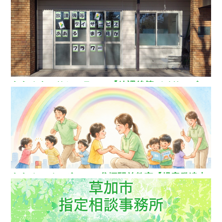
玉県草加市
ああるまつりかフラワー【放課後等デイサービ
ス】
ああるレインボーDuo谷塚駅前教室【児童発達支
援】