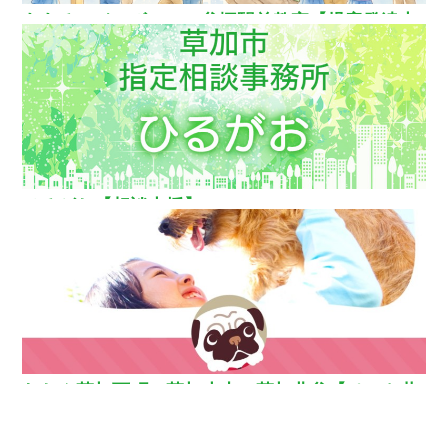
ああるレインボーDuo谷塚駅前教室【児童発達支
援】
ひるがお【相談支援】
わおん草加西町・草加小山・草加北谷【ペット共
生型グループホーム】