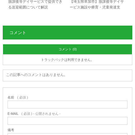
放課後等デイサービスで提供でき
【埼玉県草加市】放課後等デイサ
る送迎範囲について解説
ービス施設や療育・児童発達支
援…
コメント
コメント (0)
トラックバックは利用できません。
この記事へのコメントはありません。
名前
( 必須 )
E-MAIL
( 必須 ) - 公開されません -
備考