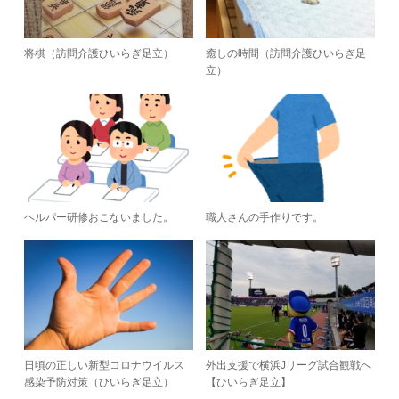
将棋（訪問介護ひいらぎ足立）
癒しの時間（訪問介護ひいらぎ足
立）
ヘルパー研修おこないました。
職人さんの手作りです。
日頃の正しい新型コロナウイルス
外出支援で横浜Jリーグ試合観戦へ
感染予防対策（ひいらぎ足立）
【ひいらぎ足立】