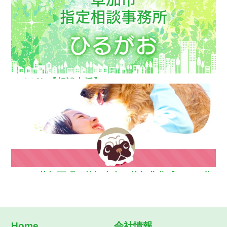
援】
ひるがお【相談支援】
わおん草加西町・草加小山・草加北谷【ペット共
生型グループホーム】
Home
会社情報