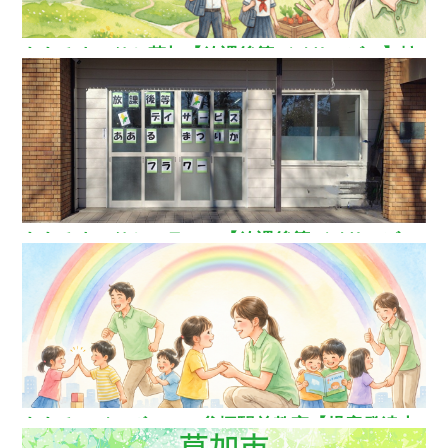
ああるまつりか草加【放課後等デイサービス】埼
玉県草加市
ああるまつりかフラワー【放課後等デイサービ
ス】
ああるレインボーDuo谷塚駅前教室【児童発達支